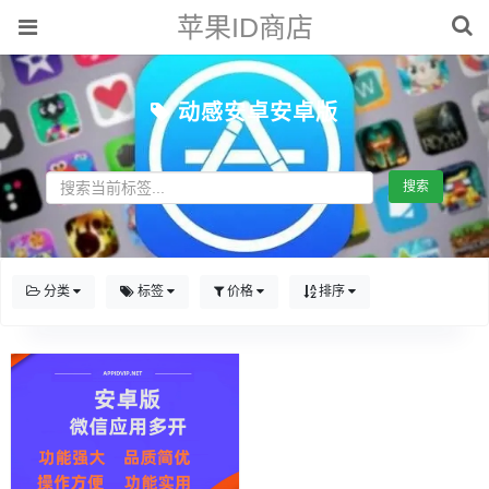
苹果ID商店
动感安卓安卓版
搜索
分类
标签
价格
排序