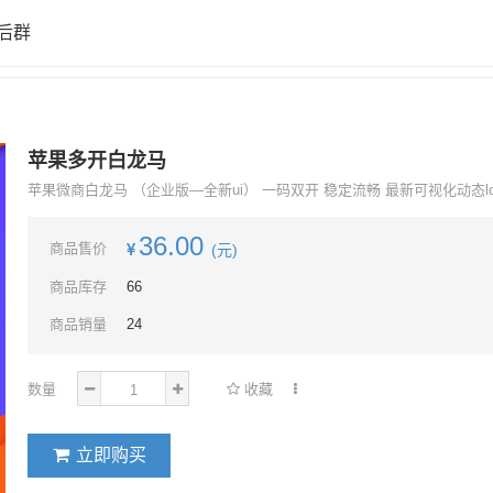
后群
苹果多开白龙马
苹果微商白龙马 （企业版—全新ui） 一码双开 稳定流畅 最新可视化动态log
36.00
商品售价
(元)
商品库存
66
商品销量
24
数量
收藏
立即购买