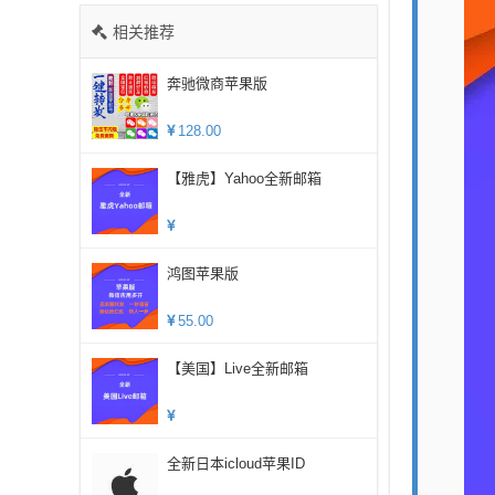
相关推荐
奔驰微商苹果版
128.00
【雅虎】Yahoo全新邮箱
鸿图苹果版
55.00
【美国】Live全新邮箱
全新日本icloud苹果ID